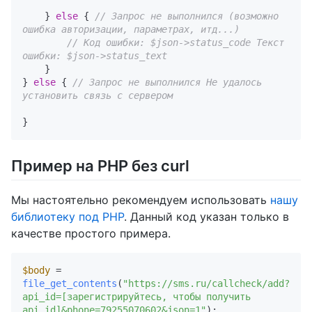
    } 
else
 { 
// Запрос не выполнился (возможно 
ошибка авторизации, параметрах, итд...)
// Код ошибки: $json->status_code Текст 
ошибки: $json->status_text
    }

} 
else
 { 
// Запрос не выполнился Не удалось 
установить связь с сервером
Пример на PHP без curl
Мы настоятельно рекомендуем использовать
нашу
библиотеку под PHP
. Данный код указан только в
качестве простого примера.
$body
 = 
file_get_contents
(
"https://sms.ru/callcheck/add?
api_id=[зарегистрируйтесь, чтобы получить 
api_id]&phone=79255070602&json=1"
); 
