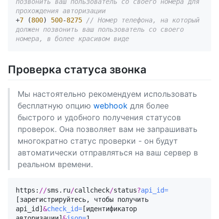
позвонить ваш пользователь со своего номера для 
прохождения авторизации
+
7
 (
800
) 
500
-
8275
// Номер телефона, на который 
должен позвонить ваш пользователь со своего 
номера, в более красивом виде
Проверка статуса звонка
Мы настоятельно рекомендуем использовать
бесплатную опцию
webhook
для более
быстрого и удобного получения статусов
проверок. Она позволяет вам не запрашивать
многократно статус проверки - он будут
автоматически отправляться на ваш сервер в
реальном времени.
https:
//
sms.ru
/
callcheck
/
status
?
api_id=
[зарегистрируйтесь, чтобы получить 
api_id]
&
check_id=
[идентификатор 
авторизации]
&
json=
1